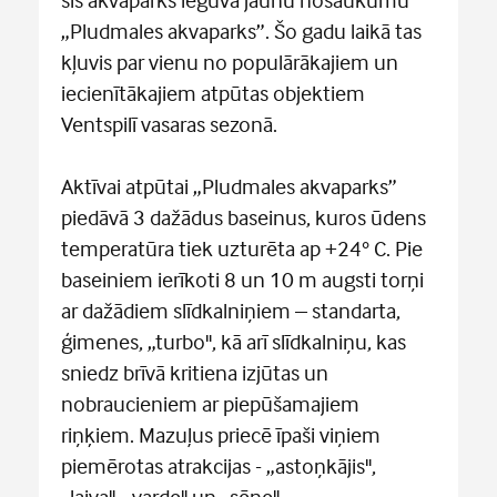
„Pludmales akvaparks”. Šo gadu laikā tas
kļuvis par vienu no populārākajiem un
iecienītākajiem atpūtas objektiem
Ventspilī vasaras sezonā.
Aktīvai atpūtai „Pludmales akvaparks”
piedāvā 3 dažādus baseinus, kuros ūdens
temperatūra tiek uzturēta ap +24° C. Pie
baseiniem ierīkoti 8 un 10 m augsti torņi
ar dažādiem slīdkalniņiem – standarta,
ģimenes, „turbo", kā arī slīdkalniņu, kas
sniedz brīvā kritiena izjūtas un
nobraucieniem ar piepūšamajiem
riņķiem. Mazuļus priecē īpaši viņiem
piemērotas atrakcijas - „astoņkājis",
„laiva", „varde" un „sēne".