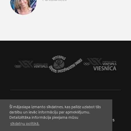
Šī mājaslapa izmanto sīkdatnes, kas palīdz uzlabot tās
darbību un ievāc informāciju par apmeklējumu.
Detalizētāka informācija pieejama mūsu
Ūdens piedzīvojumu parks - Lauku iela 5; Pludmales
sīkdatņu politikā.
akvaparks - Medņu iela 19, Ventspils