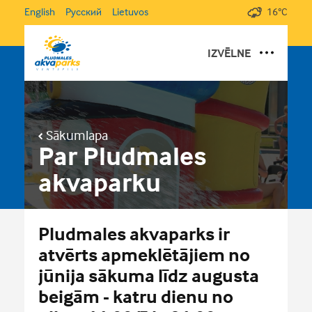
English
Русский
Lietuvos
16°C
IZVĒLNE
DĀVANU KARTES
PAR PLUDMALES AKVAPARKU
Sākumlapa
PAKALPOJUMI UN CENAS
Par Pludmales
GALERIJA
akvaparku
JAUNUMI
DARBA LAIKS UN KONTAKTI
Pludmales akvaparks ir
atvērts apmeklētājiem no
jūnija sākuma līdz augusta
beigām - katru dienu no