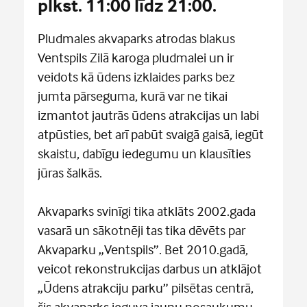
plkst. 11:00 līdz 21:00.
Pludmales akvaparks atrodas blakus
Ventspils Zilā karoga pludmalei un ir
veidots kā ūdens izklaides parks bez
jumta pārseguma, kurā var ne tikai
izmantot jautrās ūdens atrakcijas un labi
atpūsties, bet arī pabūt svaigā gaisā, iegūt
skaistu, dabīgu iedegumu un klausīties
jūras šalkās.
Akvaparks svinīgi tika atklāts 2002.gada
vasarā un sākotnēji tas tika dēvēts par
Akvaparku „Ventspils”. Bet 2010.gadā,
veicot rekonstrukcijas darbus un atklājot
„Ūdens atrakciju parku” pilsētas centrā,
šis akvaparks ieguva jaunu nosaukumu