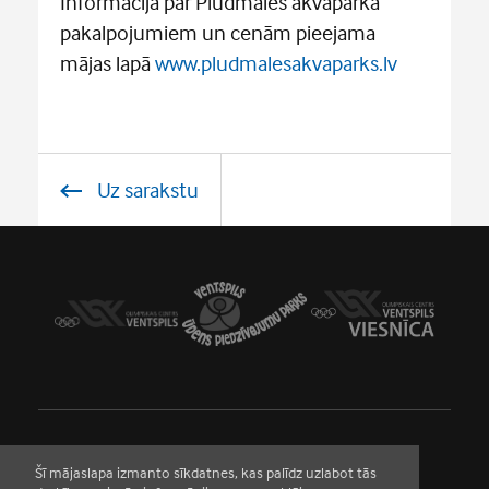
Informācija par Pludmales akvaparka
pakalpojumiem un cenām pieejama
mājas lapā
www.pludmalesakvaparks.lv
Uz sarakstu
Šī mājaslapa izmanto sīkdatnes, kas palīdz uzlabot tās