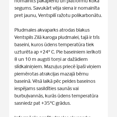
nomainīts pakāpienu un platformu koka
segums. Savukārt vēja siena ir nomainīta
pret jaunu, Ventspilī ražotu polikarbonātu.
Pludmales akvaparks atrodas blakus
Ventspils Zilā karoga pludmalei, tajā ir trīs
baseini, kuros ūdens temperatūra tiek
uzturēta ap +24° C. Pie baseiniem ierīkoti
8 un 10 m augsti torņi ar dažādiem
slīdkalniņiem. Mazuļus priecē īpaši viņiem
piemērotas atrakcijas mazajā bērnu
baseinā. Vēsā laikā pēc peldes baseinos
iespējams sasildīties saunās vai
burbuļvannās, kurās ūdens temperatūra
sasniedz pat +35°C grādus.