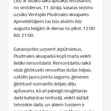
Līdz ar siltāku laika apstākļu iestāšanos,
no sestdienas, 11. jūnija, vasaras sezonu
uzsāks Ventspils Pludmales akvaparks.
Apmeklētājiem tas būs atvērts līdz
augusta beigām ik dienas no plkst. 12:00
līdz 21:00.
Gatavojoties uzņemt atpūtniekus,
Pludmales akvaparkā kopš marta veikti
lielāki remontdarbi. Remontdarbu laikā
visās ģērbtuvēs renovētas dušas telpas,
uzklāts jauns jumta segums, ģimenes
ģērbtuvē nomainīts ārējais dēļu
apšuvums, kā arī pabeigti bruģēšanas
darbi kafejnīcas teritorijā, veikti dažādi
tehniskie darbi, un abiem torņiem ir