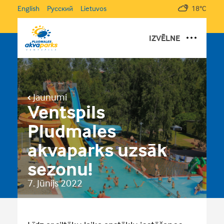
English
Русский
Lietuvos
18°C
IZVĒLNE
DĀVANU KARTES
PAR PLUDMALES AKVAPARKU
Jaunumi
PAKALPOJUMI UN CENAS
Ventspils
GALERIJA
Pludmales
JAUNUMI
akvaparks uzsāk
DARBA LAIKS UN KONTAKTI
sezonu!
7. Jūnijs 2022