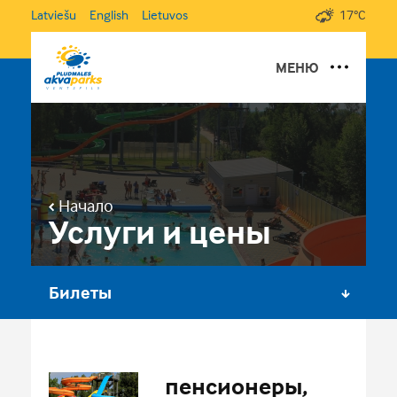
Latviešu
English
Lietuvos
17°C
МЕНЮ
O ПЛЯЖНОМ АКВАПАРКЕ
УСЛУГИ И ЦЕНЫ
ГАЛЕРЕЯ
Начало
ВРЕМЯ РАБОТЫ И КОНТАКТЫ
Услуги и цены
Билеты
пенсионеры,