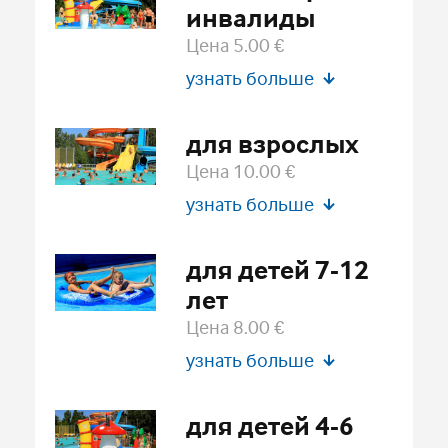
инвалиды
Цена 5.00 €
узнать больше
Цена за каждые следующие полчаса -
для взрослых
€2.00
Цена 10.00 €
5.00 €
5.00 €
узнать больше
1,5 час
1,5 час
Возраст:
от 13 лет
4.50 € + 50
V
4.50 € + 50
V
для детей 7-12
лет
Цена за каждые следующие полчаса -
Цена 8.00 €
€2.00
узнать больше
10.00 €
10.00 €
Возраст:
от 7 лет в 12 лет
1,5 час
1,5 час
для детей 4-6
9.50 € + 50
V
9.50 € + 50
V