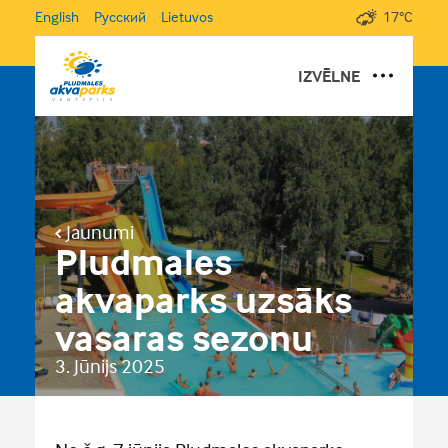
English
Русский
Lietuvos
17°C
IZVĒLNE
DĀVANU KARTES
PAR PLUDMALES AKVAPARKU
PAKALPOJUMI UN CENAS
Jaunumi
GALERIJA
Pludmales
JAUNUMI
akvaparks uzsāks
DARBA LAIKS UN KONTAKTI
vasaras sezonu
3. Jūnijs 2025