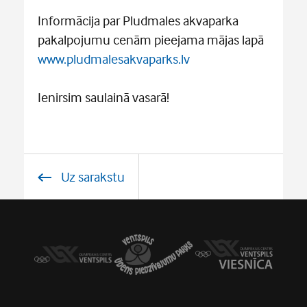
Informācija par Pludmales akvaparka
pakalpojumu cenām pieejama mājas lapā
www.pludmalesakvaparks.lv
Ienirsim saulainā vasarā!
Uz sarakstu