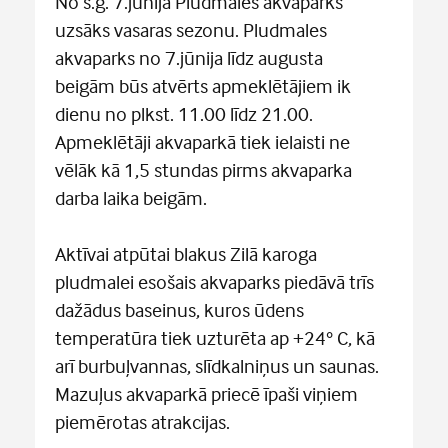
No š.g. 7.jūnija Pludmales akvaparks
uzsāks vasaras sezonu. Pludmales
akvaparks no 7.jūnija līdz augusta
beigām būs atvērts apmeklētājiem ik
dienu no plkst. 11.00 līdz 21.00.
Apmeklētāji akvaparkā tiek ielaisti ne
vēlāk kā 1,5 stundas pirms akvaparka
darba laika beigām.
Aktīvai atpūtai blakus Zilā karoga
pludmalei esošais akvaparks piedāvā trīs
dažādus baseinus, kuros ūdens
temperatūra tiek uzturēta ap +24° C, kā
arī burbuļvannas, slīdkalniņus un saunas.
Mazuļus akvaparkā priecē īpaši viņiem
piemērotas atrakcijas.